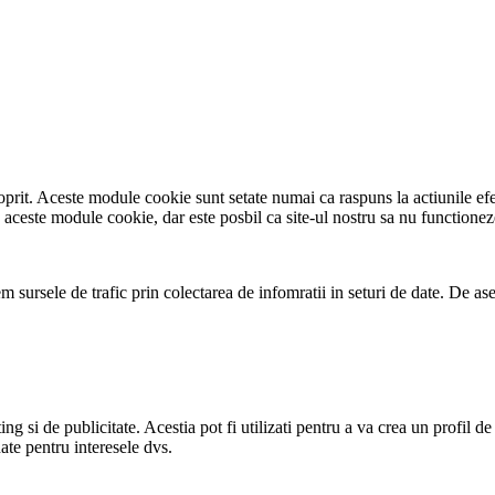
e oprit. Aceste module cookie sunt setate numai ca raspuns la actiunile 
e aceste module cookie, dar este posbil ca site-ul nostru sa nu functionez
em sursele de trafic prin colectarea de infomratii in seturi de date. De 
ng si de publicitate. Acestia pot fi utilizati pentru a va crea un profil de
ate pentru interesele dvs.