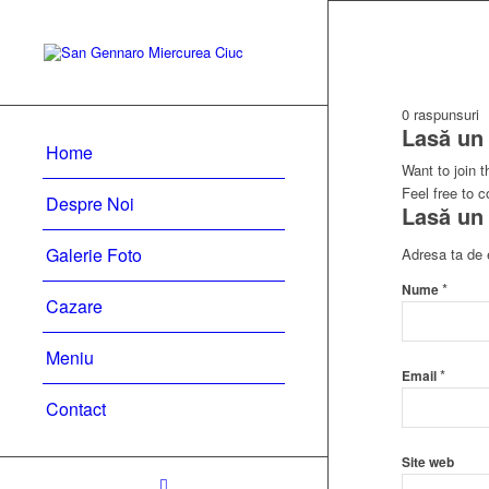
0
raspunsuri
Lasă un
Home
Want to join 
Feel free to c
Despre Noi
Lasă un
Galerie Foto
Adresa ta de e
*
Nume
Cazare
Meniu
*
Email
Contact
Site web