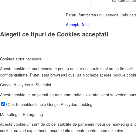
San Gennaro 20
Pentru furnizarea unui serviciu îmbunătă
Accepta
Detalii
Alegeti ce tipuri de Cookies acceptati
Cookies strict necesare
Aceste cookie-uri sunt necesare pentru ca site-ul sa ruleze si sa nu fie opri
confidentialitate. Puteti seta browserul dvs. sa blocheze aceste module cookie
Google Analytics si Statistici
Aceste cookie-uri ne permit sa masuram traficul vizitatorilor si sa vedem surs
Click to enable/disable Google Analytics tracking.
Marketing si Retargeting
Aceste cookie-uri sunt de obicei stabilite de partenerii nostri de marketing si d
cookie, nu veti experimenta anunturi directionate pentru interesele dvs.