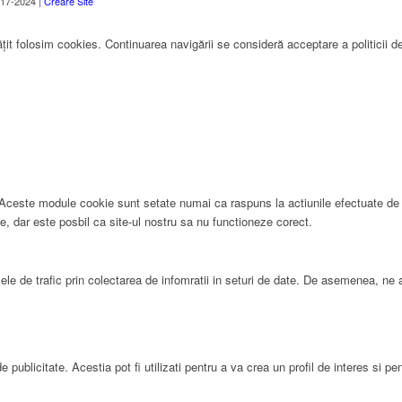
17-2024 |
Creare Site
țit folosim cookies. Continuarea navigării se consideră acceptare a politicii d
t. Aceste module cookie sunt setate numai ca raspuns la actiunile efectuate d
, dar este posbil ca site-ul nostru sa nu functioneze corect.
ele de trafic prin colectarea de infomratii in seturi de date. De asemenea, ne 
e publicitate. Acestia pot fi utilizati pentru a va crea un profil de interes si 