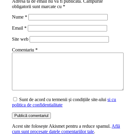
Adresa ta de email nu va fi publicată.
Câmpurile
obligatorii sunt marcate cu
*
Nume
*
Email
*
Site web
Comentariu
*
Sunt de acord cu termenii și condițiile site-ului
si cu
politica de confidentialitate
Acest site folosește Akismet pentru a reduce spamul.
Află
cum sunt procesate datele comentariilor tale
.