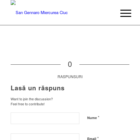
0
RASPUNSURI
Lasă un răspuns
Want to join the discussion?
Feel free to contribute!
*
Nume
*
Email