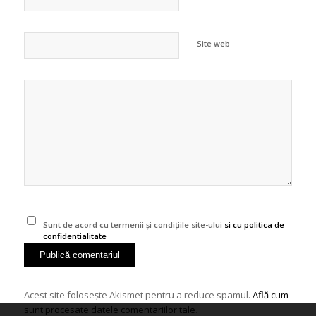
Site web
Sunt de acord cu termenii și condițiile site-ului
si cu politica de
confidentialitate
Acest site folosește Akismet pentru a reduce spamul.
Află cum
sunt procesate datele comentariilor tale
.