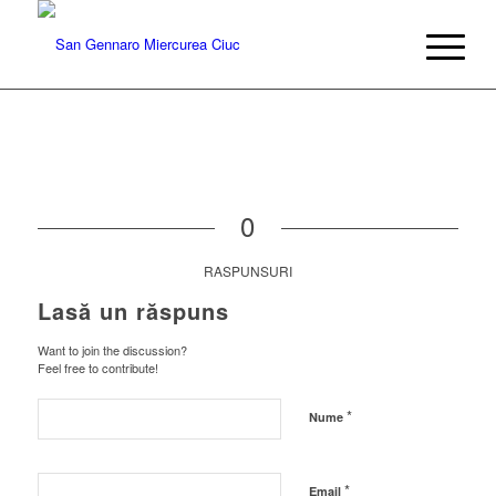
0
RASPUNSURI
Lasă un răspuns
Want to join the discussion?
Feel free to contribute!
*
Nume
*
Email